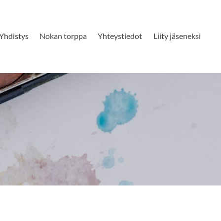
Yhdistys
Nokan torppa
Yhteystiedot
Liity jäseneksi