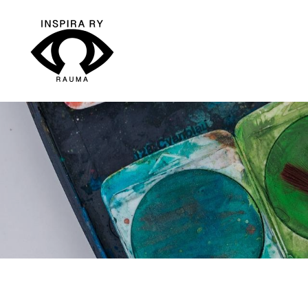
Siirry
sivun
sisältöön
Inspira ry