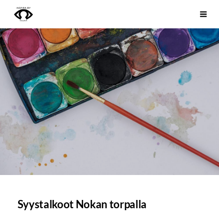
Siirry
Inspira ry
Vali
sivun
sisältöön
Syystalkoot Nokan torpalla