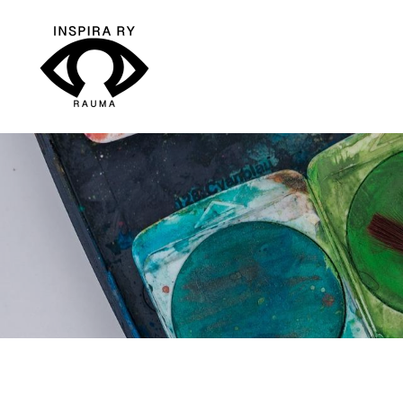
Siirry
sivun
sisältöön
Inspira ry