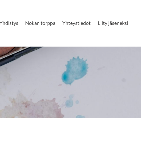
Yhdistys
Nokan torppa
Yhteystiedot
Liity jäseneksi