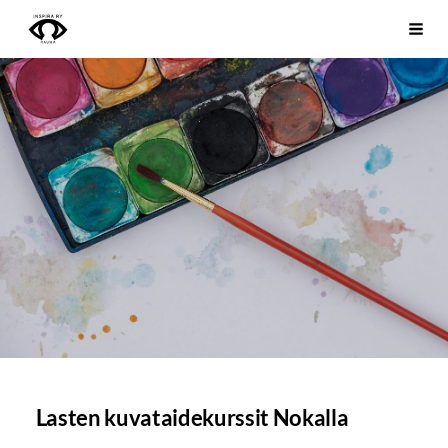
Siirry
Inspira ry
Vali
sivun
sisältöön
Lasten kuvataidekurssit Nokalla