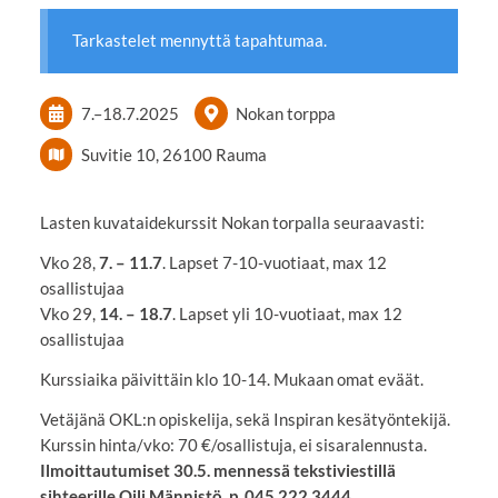
Tarkastelet mennyttä tapahtumaa.
7.
–
18.7.2025
Nokan torppa
Suvitie 10, 26100 Rauma
Lasten kuvataidekurssit Nokan torpalla seuraavasti:
Vko 28,
7. – 11.7
. Lapset 7-10-vuotiaat, max 12
osallistujaa
Vko 29,
14. – 18.7
. Lapset yli 10-vuotiaat, max 12
osallistujaa
Kurssiaika päivittäin klo 10-14. Mukaan omat eväät.
Vetäjänä OKL:n opiskelija, sekä Inspiran kesätyöntekijä.
Kurssin hinta/vko: 70 €/osallistuja, ei sisaralennusta.
Ilmoittautumiset 30.5. mennessä tekstiviestillä
sihteerille Oili Männistö, p. 045 222 3444.