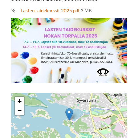
Lasten taidekurssit 2025.pdf
3 MB
+
−