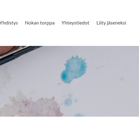
Yhdistys
Nokan torppa
Yhteystiedot
Liity jäseneksi