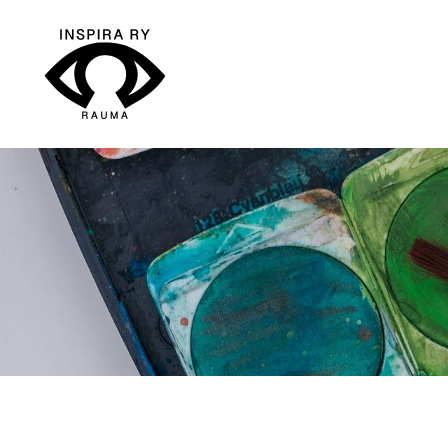
Siirry
sivun
sisältöön
Inspira ry