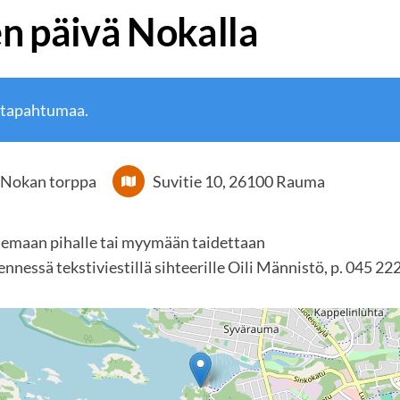
n päivä Nokalla
 tapahtumaa.
Nokan torppa
Suvitie 10, 26100 Rauma
eilemaan pihalle tai myymään taidettaan
nnessä tekstiviestillä sihteerille Oili Männistö, p. 045 22