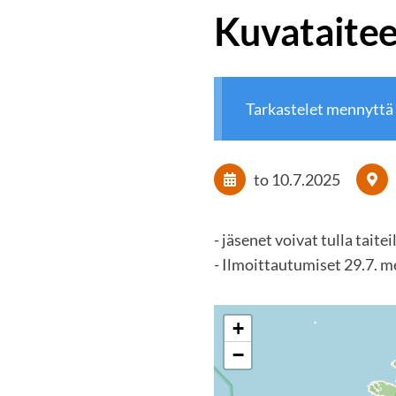
Kuvataitee
Tarkastelet mennyttä
to 10.7.2025
- jäsenet voivat tulla tait
- Ilmoittautumiset 29.7. me
+
−