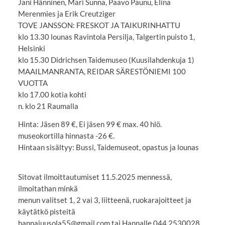
Jani Hänninen, Mari Sunna, Paavo Paunu, Elina
Merenmies ja Erik Creutziger
TOVE JANSSON: FRESKOT JA TAIKURINHATTU
klo 13.30 lounas Ravintola Persilja, Talgertin puisto 1,
Helsinki
klo 15.30 Didrichsen Taidemuseo (Kuusilahdenkuja 1)
MAAILMANRANTA, REIDAR SÄRESTÖNIEMI 100
VUOTTA
klo 17.00 kotia kohti
n. klo 21 Raumalla
Hinta: Jäsen 89 €, Ei jäsen 99 € max. 40 hlö.
museokortilla hinnasta -26 €.
Hintaan sisältyy: Bussi, Taidemuseot, opastus ja lounas
Sitovat ilmoittautumiset 11.5.2025 mennessä,
ilmoitathan minkä
menun valitset 1, 2 vai 3, liitteenä, ruokarajoitteet ja
käytätkö pisteitä
hannajuusola55@gmail.com tai Hannalle 044 2530028