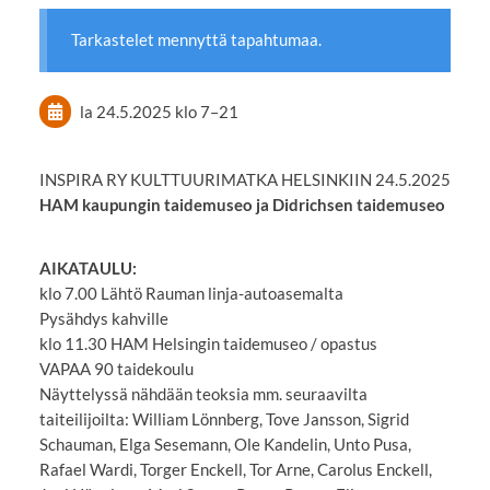
Tarkastelet mennyttä tapahtumaa.
la 24.5.2025
klo 7
–
21
INSPIRA RY KULTTUURIMATKA HELSINKIIN 24.5.2025
HAM kaupungin taidemuseo ja Didrichsen taidemuseo
AIKATAULU:
klo 7.00 Lähtö Rauman linja-autoasemalta
Pysähdys kahville
klo 11.30 HAM Helsingin taidemuseo / opastus
VAPAA 90 taidekoulu
Näyttelyssä nähdään teoksia mm. seuraavilta
taiteilijoilta: William Lönnberg, Tove Jansson, Sigrid
Schauman, Elga Sesemann, Ole Kandelin, Unto Pusa,
Rafael Wardi, Torger Enckell, Tor Arne, Carolus Enckell,