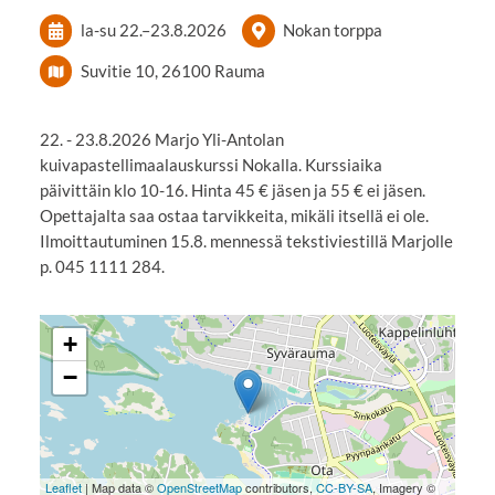
la-su
22.
–
23.8.2026
Nokan torppa
Suvitie 10, 26100 Rauma
22. - 23.8.2026 Marjo Yli-Antolan
kuivapastellimaalauskurssi Nokalla. Kurssiaika
päivittäin klo 10-16. Hinta 45 € jäsen ja 55 € ei jäsen.
Opettajalta saa ostaa tarvikkeita, mikäli itsellä ei ole.
Ilmoittautuminen 15.8. mennessä tekstiviestillä Marjolle
p. 045 1111 284.
+
−
Leaflet
| Map data ©
OpenStreetMap
contributors,
CC-BY-SA
, Imagery ©