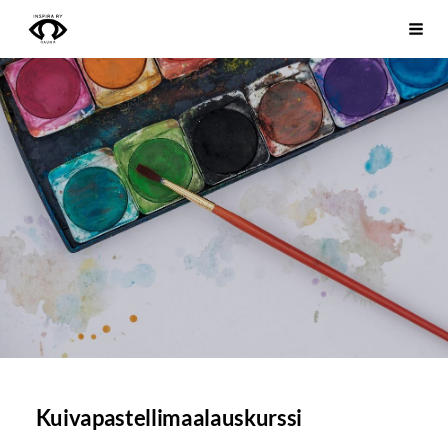
Siirry
Inspira ry
Vali
sivun
sisältöön
Kuivapastellimaalauskurssi