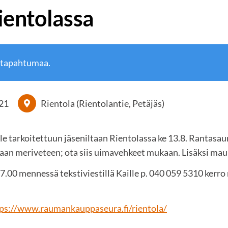
ientolassa
 tapahtumaa.
21
Rientola (Rientolantie, Petäjäs)
le tarkoitettuun jäseniltaan Rientolassa ke 13.8. Rantasau
n meriveteen; ota siis uimavehkeet mukaan. Lisäksi mauka
17.00 mennessä tekstiviestillä Kaille p. 040 059 5310 ker
ps://www.raumankauppaseura.fi/rientola/