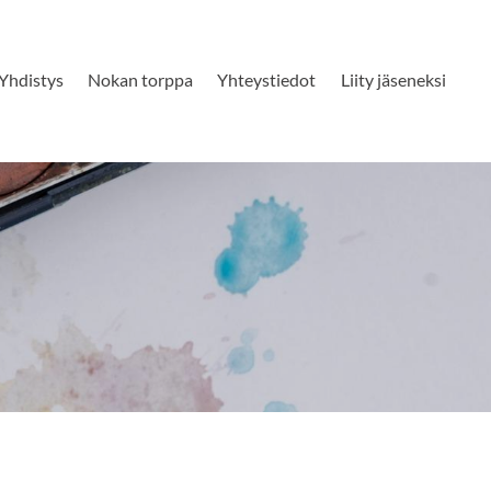
Yhdistys
Nokan torppa
Yhteystiedot
Liity jäseneksi