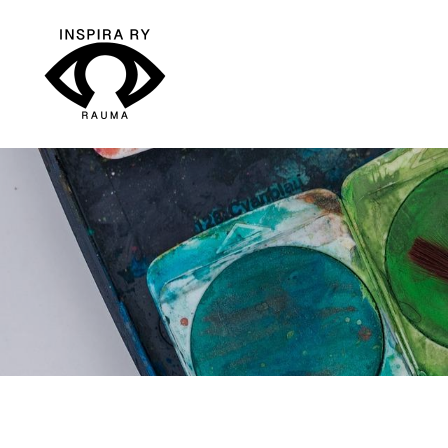
Siirry
sivun
sisältöön
Inspira ry