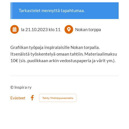
Tarkastelet mennyttä tapahtumaa.
la 21.10.2023
klo 11
Nokan torppa
Grafiikan työpaja inspiralaisille Nokan torpalla.
Itsenäistä työskentelyä omaan tahtiin. Materiaalimaksu
10€ (sis. puolikkaan arkin vedostuspaperia ja värit ym.).
©
Inspira ry
Evästeet
Tehty Yhdistysavaimella
Facebook