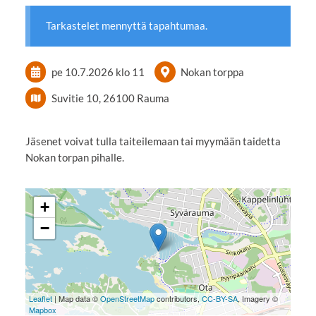
Tarkastelet mennyttä tapahtumaa.
pe 10.7.2026
klo 11
Nokan torppa
Suvitie 10, 26100 Rauma
Jäsenet voivat tulla taiteilemaan tai myymään taidetta
Nokan torpan pihalle.
+
−
Leaflet
| Map data ©
OpenStreetMap
contributors,
CC-BY-SA
, Imagery ©
Mapbox