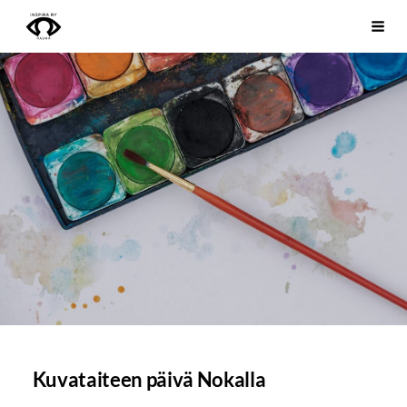
Siirry
Inspira ry
Vali
sivun
sisältöön
Kuvataiteen päivä Nokalla