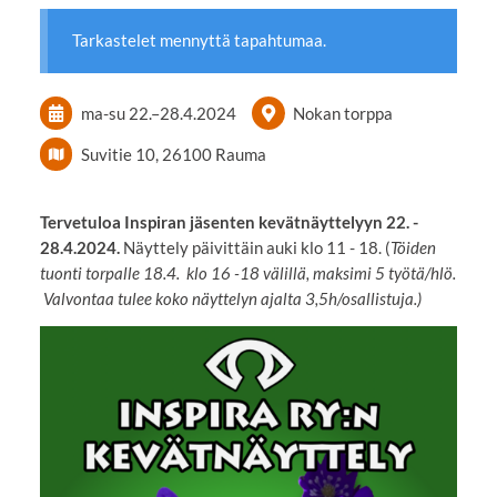
Tarkastelet mennyttä tapahtumaa.
ma-su
22.
–
28.4.2024
Nokan torppa
Suvitie 10, 26100 Rauma
Tervetuloa Inspiran jäsenten kevätnäyttelyyn 22. -
28.4.2024.
Näyttely päivittäin auki klo 11 - 18. (
Töiden
tuonti torpalle 18.4. klo 16 -18 välillä, maksimi 5 työtä/hlö.
Valvontaa tulee koko näyttelyn ajalta 3,5h/osallistuja.)