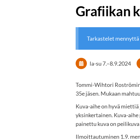
Grafiikan k
Tarkastelet mennyttä
la-su
7.
–
8.9.2024
Tommi-Wihtori Roströmin Gr
35e jäsen. Mukaan mahtuu 
Kuva-aihe on hyvä miettiä j
yksinkertainen. Kuva-aihe 
painettu kuva on peilikuva p
Ilmoittautuminen 1.9. menn