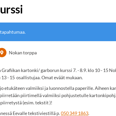
urssi
 tapahtumaa.
Nokan torppa
afiikan kartonki/ garborun kurssi 7. - 8.9. klo 10 - 15 Nok
13 - 15 osallistujaa. Omat eväät mukaan.
o etukäteen valmiiksi ja luonnostella paperille. Aiheen kan
piirretään piirtimellä valmiiksi pohjustetulle kartonkipohj
iirretystä (esim. tekstit )!
essä Eevalle tekstiviestillä p.
050 349 1863
.