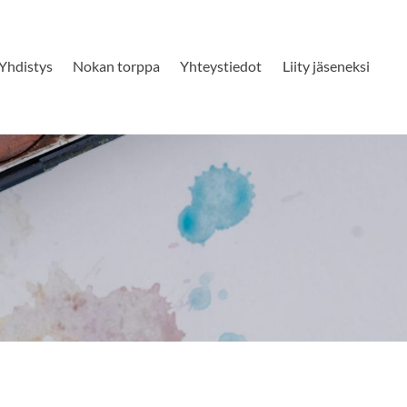
Yhdistys
Nokan torppa
Yhteystiedot
Liity jäseneksi